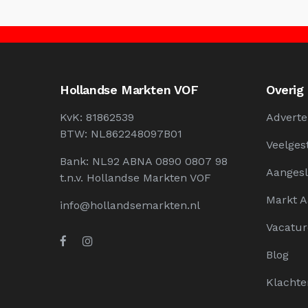
Hollandse Markten VOF
Overig
KvK: 81862539
Adverte
BTW: NL862248097B01
Veelges
Bank: NL92 ABNA 0890 0807 98
Aangesl
t.n.v. Hollandse Markten VOF
Markt 
info@hollandsemarkten.nl
Vacatur
Blog
Klachte