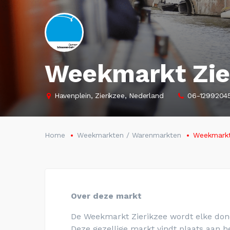
Weekmarkt Zie
Havenplein, Zierikzee, Nederland
06-1299204
Home
Weekmarkten / Warenmarkten
Weekmarkt
Over deze markt
De Weekmarkt Zierikzee wordt elke don
Deze gezellige markt vindt plaats aan 