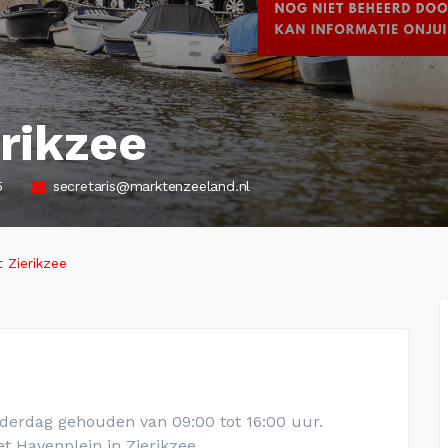
rikzee
5
secretaris@marktenzeeland.nl
 Zierikzee
derdag gehouden van 09:00 tot 16:00 uur.
het
Havenplein in Zierikzee
.