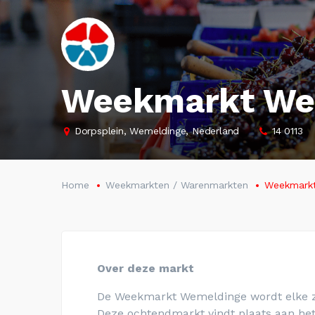
Weekmarkt We
Dorpsplein, Wemeldinge, Nederland
14 0113
Home
Weekmarkten / Warenmarkten
Weekmark
Over deze markt
De Weekmarkt Wemeldinge wordt elke za
Deze ochtendmarkt vindt plaats aan het