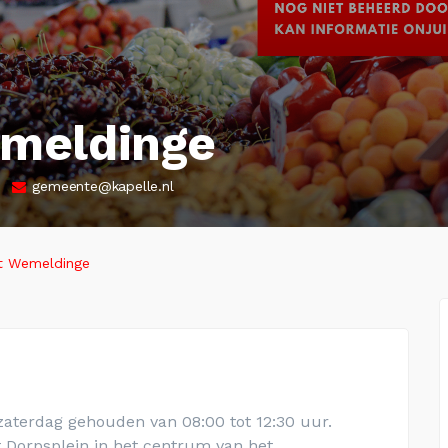
meldinge
gemeente@kapelle.nl
t Wemeldinge
terdag gehouden van 08:00 tot 12:30 uur.
 Dorpsplein
in het centrum van het