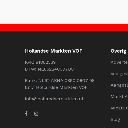
Hollandse Markten VOF
Overig
KvK: 81862539
Adverte
BTW: NL862248097B01
Veelges
Bank: NL92 ABNA 0890 0807 98
Aangesl
t.n.v. Hollandse Markten VOF
Markt 
info@hollandsemarkten.nl
Vacatur
Blog