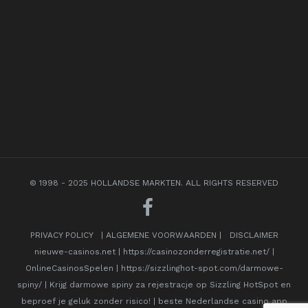
© 1998 - 2025 HOLLANDSE MARKTEN. ALL RIGHTS RESERVED
PRIVACY POLICY
|
ALGEMENE VOORWAARDEN
|
DISCLAIMER
nieuwe-casinos.net
|
https://casinozonderregistratie.net/
|
OnlineCasinosSpelen
|
https://sizzlinghot-spot.com/darmowe-
spiny/
|
Krijg darmowe spiny za rejestracje op Sizzling HotSpot en
beproef je geluk zonder risico!
|
beste Nederlandse casino app