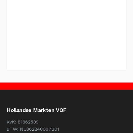
Hollandse Markten VOF
KvK: 81862539
BTW: NL862248097B01