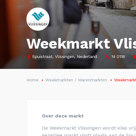
Weekmarkt Vli
Spuistraat, Vlissingen, Nederland
14 0118
Home
Weekmarkten / Warenmarkten
Weekmarkt
Over deze markt
De Weekmarkt Vlissingen wordt elke vri
gezellige markt vindt plaats aan de
Spui