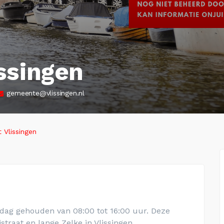
ssingen
gemeente@vlissingen.nl
 Vlissingen
jdag gehouden van 08:00 tot 16:00 uur. Deze
straat en lange Zelke in Vlissingen
.