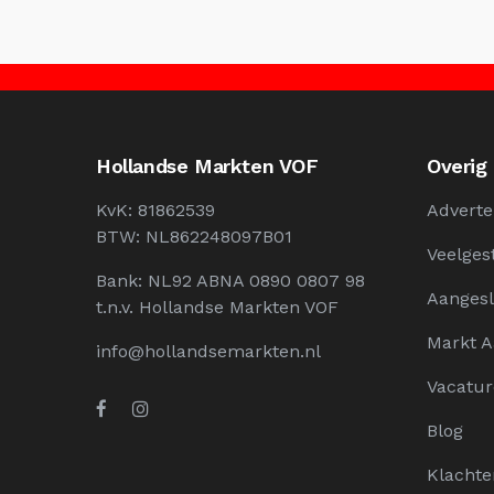
Hollandse Markten VOF
Overig
KvK: 81862539
Adverte
BTW: NL862248097B01
Veelges
Bank: NL92 ABNA 0890 0807 98
Aangesl
t.n.v. Hollandse Markten VOF
Markt 
info@hollandsemarkten.nl
Vacatur
Blog
Klachte