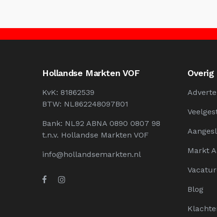
Hollandse Markten VOF
Overig
KvK: 81862539
Adverte
BTW: NL862248097B01
Veelges
Bank: NL92 ABNA 0890 0807 98
Aangesl
t.n.v. Hollandse Markten VOF
Markt 
info@hollandsemarkten.nl
Vacatur
Blog
Klachte