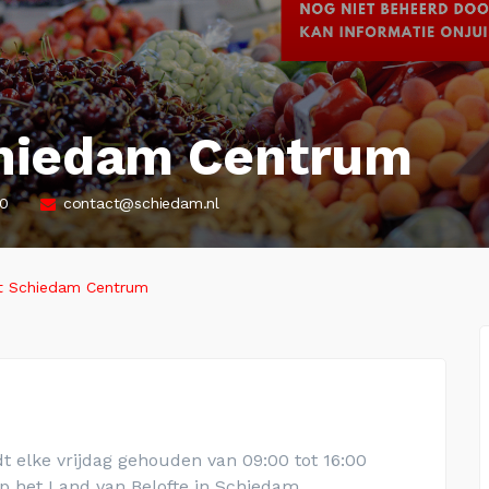
hiedam Centrum
10
contact@schiedam.nl
 Schiedam Centrum
elke vrijdag gehouden van 09:00 tot 16:00
op het
Land van Belofte in Schiedam
.