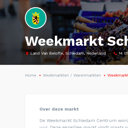
Weekmarkt Sc
Land Van Belofte, Schiedam, Nederland
14 0
Home
Weekmarkten / Warenmarkten
Weekmarkt
Over deze markt
De Weekmarkt Schiedam Centrum wordt 
uur. Deze gezellige markt vindt plaats 