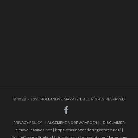
© 1998 - 2025 HOLLANDSE MARKTEN. ALL RIGHTS RESERVED
PRIVACY POLICY
|
ALGEMENE VOORWAARDEN
|
DISCLAIMER
nieuwe-casinos.net
|
https://casinozonderregistratie.net/
|
OnlineCasinosSpelen
|
https://sizzlinghot-spot.com/darmowe-