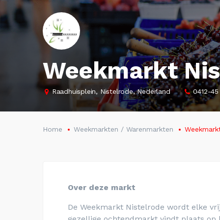
Weekmarkt Nis
Raadhuisplein, Nistelrode, Nederland
0412-45
Home
Weekmarkten / Warenmarkten
Weekmarkt
Over deze markt
De Weekmarkt Nistelrode wordt elke vri
gezellige ochtendmarkt vindt plaats op 