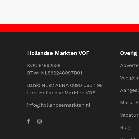
Hollandse Markten VOF
Overig
KvK: 81862539
Adverte
BTW: NL862248097B01
Veelges
Bank: NL92 ABNA 0890 0807 98
Aangesl
t.n.v. Hollandse Markten VOF
Markt 
info@hollandsemarkten.nl
Vacatur
Blog