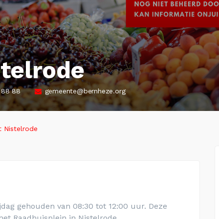
telrode
 88 88
gemeente@bernheze.org
 Nistelrode
jdag gehouden van 08:30 tot 12:00 uur. Deze
het Raadhuisplein in Nistelrode.