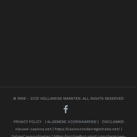
© 1998 - 2025 HOLLANDSE MARKTEN. ALL RIGHTS RESERVED
PRIVACY POLICY
|
ALGEMENE VOORWAARDEN
|
DISCLAIMER
nieuwe-casinos.net
|
https://casinozonderregistratie.net/
|
OnlineCasinosSpelen
|
https://sizzlinghot-spot.com/darmowe-