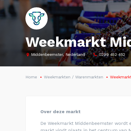
Weekmarkt Mi
Middenbeemster, Nederland
0299 452 452
Home
Weekmarkten / Warenmarkten
Weekmark
Over deze markt
De Weekmarkt
Middenbeemster
wordt e
markt vindt plaats in het centrum va
n 