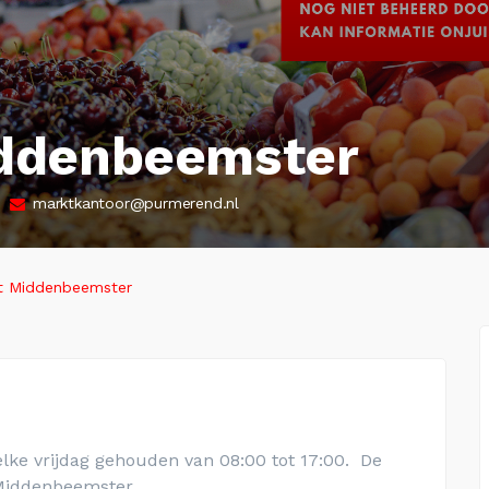
ddenbeemster
marktkantoor@purmerend.nl
t Middenbeemster
lke vrijdag gehouden van 08:00 tot 17:00. De
Middenbeemster
.