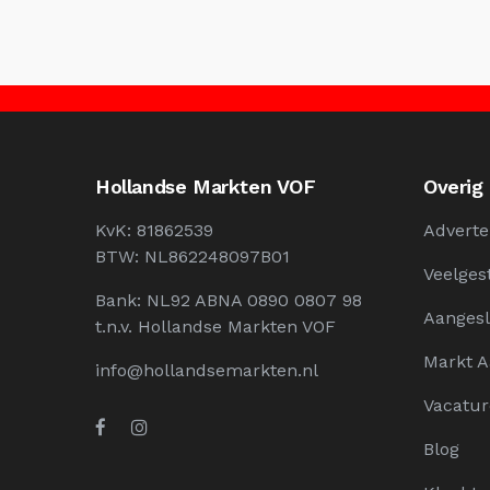
Hollandse Markten VOF
Overig
KvK: 81862539
Adverte
BTW: NL862248097B01
Veelges
Bank: NL92 ABNA 0890 0807 98
Aangesl
t.n.v. Hollandse Markten VOF
Markt 
info@hollandsemarkten.nl
Vacatur
Blog