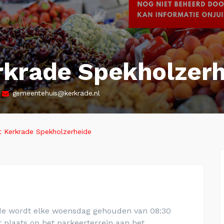
krade Spekholzerh
gemeentehuis@kerkrade.nl
 Kerkrade Spekholzerheide
e wordt elke woensdag gehouden van 08:30
t plaats
op het parkeerterrein aan het