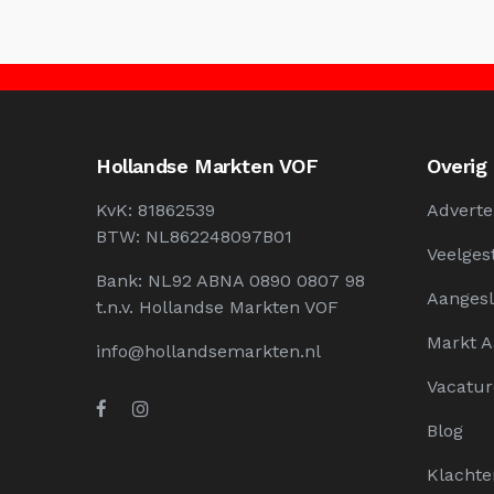
Hollandse Markten VOF
Overig
KvK: 81862539
Adverte
BTW: NL862248097B01
Veelges
Bank: NL92 ABNA 0890 0807 98
Aangesl
t.n.v. Hollandse Markten VOF
Markt 
info@hollandsemarkten.nl
Vacatur
Blog
Klachte