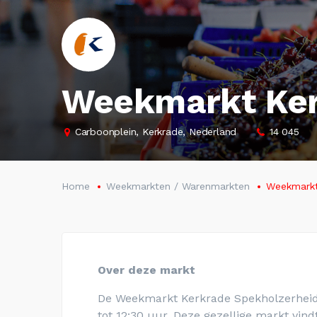
Weekmarkt Ker
Carboonplein, Kerkrade, Nederland
14 045
Home
Weekmarkten / Warenmarkten
Weekmarkt
Over deze markt
De Weekmarkt Kerkrade Spekholzerheid
tot 12:30 uur. Deze gezellige markt vind