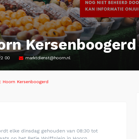
rn Kersenboogerd
22 00
marktdienst@hoorn.nl
 Hoorn Kersenboogerd
dt elke dinsdag gehouden van 08:30 tot
aats op het Betje Wolffplein in Hoorn.