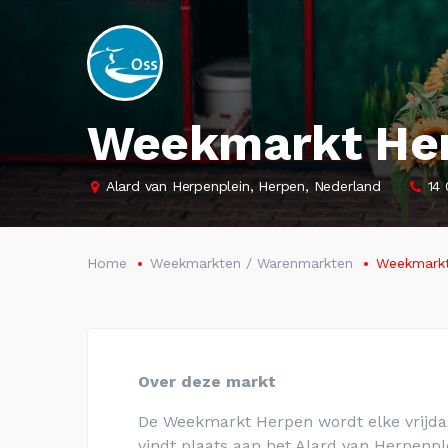
Weekmarkt He
Alard van Herpenplein, Herpen, Nederland
14 
Home
Weekmarkten / Warenmarkten
Weekmarkt
Over deze markt
De Weekmarkt Herpen wordt elke vrijda
vindt plaats aan
het Alard van Herpenple