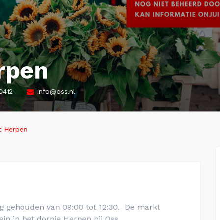
rpen
0412
info@oss.nl
 Herpen
g gehouden van 09:00 tot 12:30. De markt
in in het dorpje Herpen bij Oss
.