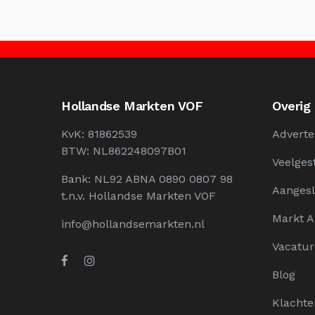
Hollandse Markten VOF
Overig
KvK: 81862539
Adverte
BTW: NL862248097B01
Veelges
Bank: NL92 ABNA 0890 0807 98
Aangesl
t.n.v. Hollandse Markten VOF
Markt 
info@hollandsemarkten.nl
Vacatur
Blog
Klachte