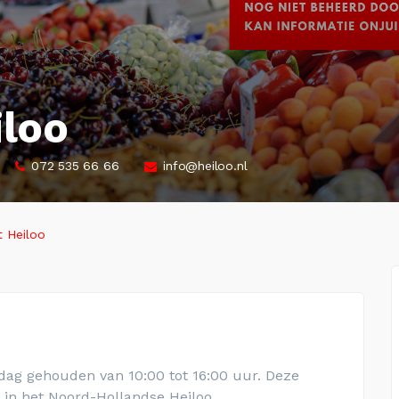
loo
072 535 66 66
info@heiloo.nl
 Heiloo
dag gehouden van 10:00 tot 16:00 uur. Deze
o
in het Noord-Hollandse
Heiloo
.