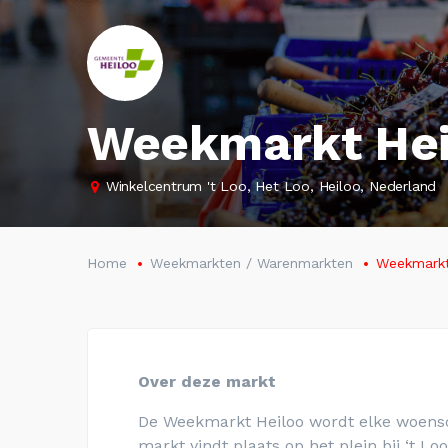
Weekmarkt Hei
Winkelcentrum 't Loo, Het Loo, Heiloo, Nederland
Home
Weekmarkten / Warenmarkten
Weekmarkt
Over deze markt
De Weekmarkt
Heiloo
wordt elke woens
markt vindt plaats op het plein
bij ‘t Lo