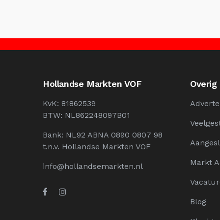
Hollandse Markten VOF
Overig
KvK: 81862539
Adverte
BTW: NL862248097B01
Veelges
Bank: NL92 ABNA 0890 0807 98
Aangesl
t.n.v. Hollandse Markten VOF
Markt 
info@hollandsemarkten.nl
Vacatur
Blog