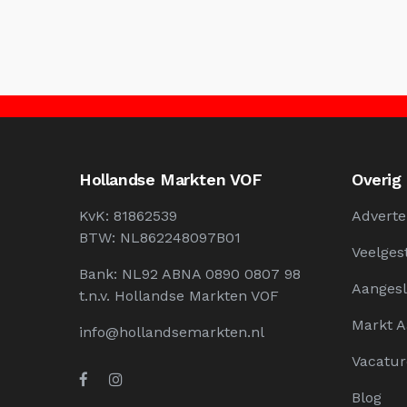
Hollandse Markten VOF
Overig
KvK: 81862539
Adverte
BTW: NL862248097B01
Veelges
Bank: NL92 ABNA 0890 0807 98
Aangesl
t.n.v. Hollandse Markten VOF
Markt 
info@hollandsemarkten.nl
Vacatur
Blog