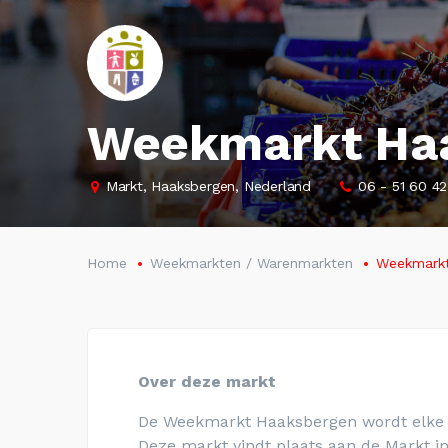
Weekmarkt Ha
Markt, Haaksbergen, Nederland
06 - 51 60 42
Home
Weekmarkten / Warenmarkten
Weekmarkt
Over deze markt
De Weekmarkt
Haaksbergen
wordt elke
Deze markt vindt plaats aan de Markt
i