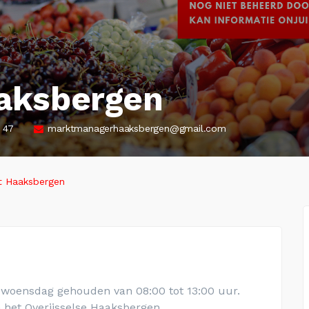
aksbergen
 47
marktmanagerhaaksbergen@gmail.com
 Haaksbergen
 woensdag gehouden van 08:00 tot 13:00 uur.
n het Overijsselse
Haaksbergen
.