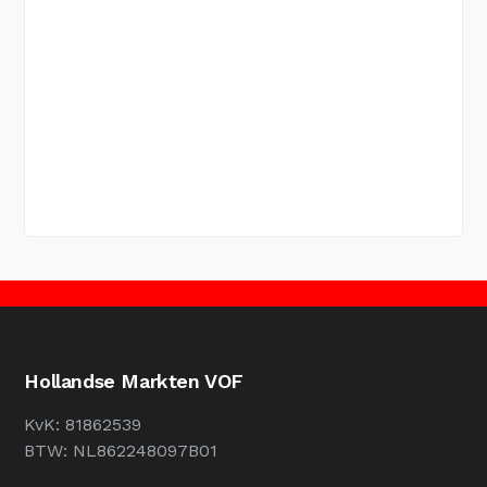
Hollandse Markten VOF
KvK: 81862539
BTW: NL862248097B01