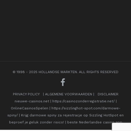
© 1998 - 2025 HOLLANDSE MARKTEN. ALL RIGHTS RESERVED
PRIVACY POLICY
|
ALGEMENE VOORWAARDEN
|
DISCLAIMER
nieuwe-casinos.net
|
https://casinozonderregistratie.net/
|
OnlineCasinosSpelen
|
https://sizzlinghot-spot.com/darmowe-
spiny/
|
Krijg darmowe spiny za rejestracje op Sizzling HotSpot en
beproef je geluk zonder risico!
|
beste Nederlandse casino app