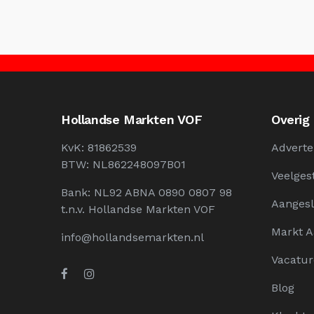
Hollandse Markten VOF
Overig
KvK: 81862539
Adverte
BTW: NL862248097B01
Veelges
Bank: NL92 ABNA 0890 0807 98
Aangesl
t.n.v. Hollandse Markten VOF
Markt 
info@hollandsemarkten.nl
Vacatur
Blog