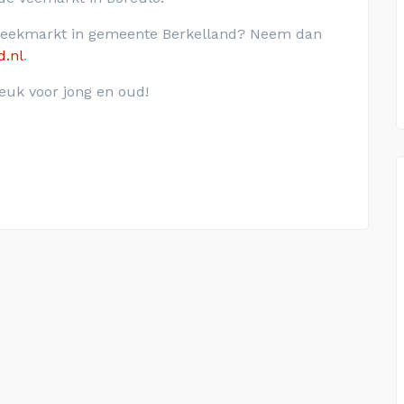
 weekmarkt in gemeente Berkelland? Neem dan
d.nl
.
euk voor jong en oud!