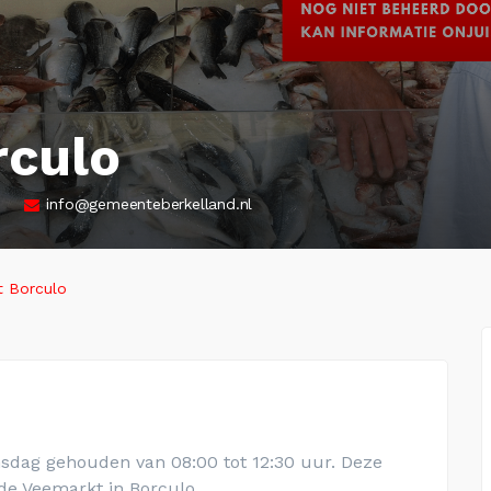
culo
info@gemeenteberkelland.nl
 Borculo
dag gehouden van 08:00 tot 12:30 uur. Deze
de Veemarkt in Borculo.