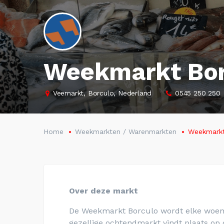
Weekmarkt Bor
Veemarkt, Borculo, Nederland
0545 250 250
Home
Weekmarkten / Warenmarkten
Weekmarkt
Over deze markt
De Weekmarkt Borculo wordt elke woens
gezellige ochtendmarkt vindt plaats op 