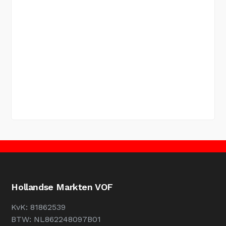
Hollandse Markten VOF
KvK: 81862539
BTW: NL862248097B01