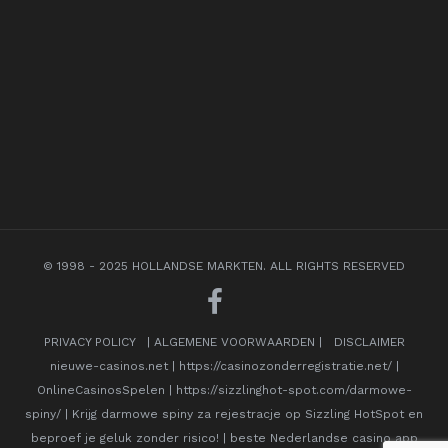
© 1998 - 2025 HOLLANDSE MARKTEN. ALL RIGHTS RESERVED
PRIVACY POLICY
|
ALGEMENE VOORWAARDEN
|
DISCLAIMER
nieuwe-casinos.net
|
https://casinozonderregistratie.net/
|
OnlineCasinosSpelen
|
https://sizzlinghot-spot.com/darmowe-
spiny/
|
Krijg darmowe spiny za rejestracje op Sizzling HotSpot en
beproef je geluk zonder risico!
|
beste Nederlandse casino app