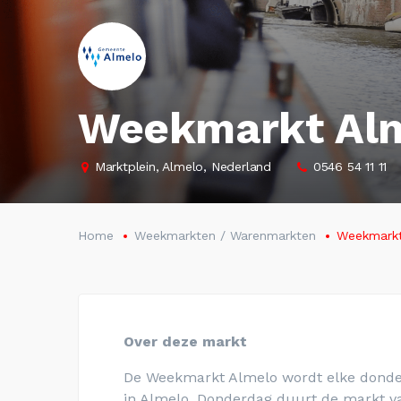
Weekmarkt Al
Marktplein, Almelo, Nederland
0546 54 11 11
Home
Weekmarkten / Warenmarkten
Weekmarkt
Over deze markt
De Weekmarkt Almelo wordt elke donde
in Almelo. Donderdag duurt de markt va