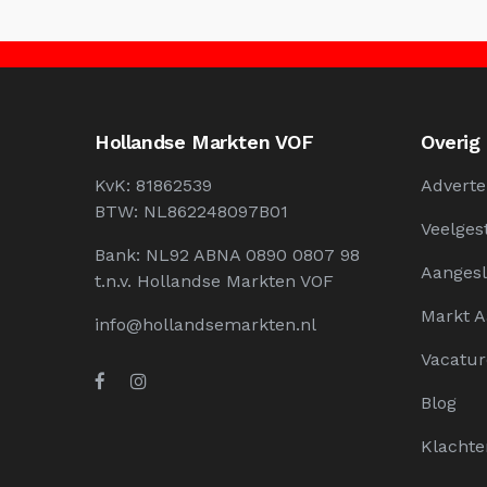
Hollandse Markten VOF
Overig
KvK: 81862539
Adverte
BTW: NL862248097B01
Veelges
Bank: NL92 ABNA 0890 0807 98
Aangesl
t.n.v. Hollandse Markten VOF
Markt 
info@hollandsemarkten.nl
Vacatur
Blog
Klachte