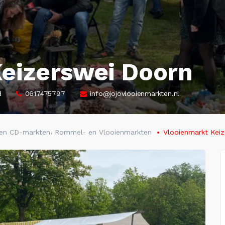
eizerswei Doorn
d
0617475797
info@jojovlooienmarkten.nl
,
 en CD-markten
Rommel- en Vlooienmarkten
Vlooienmarkt Kei