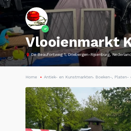
Vlooienmarkt K
De Beaufortweg 1, Driebergen-Rijsenburg, Nederlan
,
Home
Antiek- en Kunstmarkten
Boeken-, Platen-