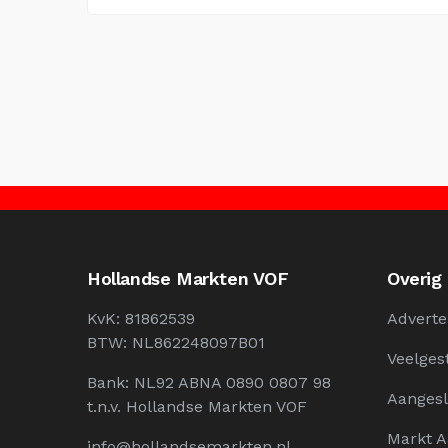
Hollandse Markten VOF
Overig
KvK: 81862539
Adverte
BTW: NL862248097B01
Veelges
Bank: NL92 ABNA 0890 0807 98
Aangesl
t.n.v. Hollandse Markten VOF
Markt 
info@hollandsemarkten.nl