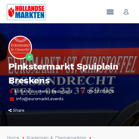
Pinkstermarkt Spuiplein
Breskens
4511 AN Breskens, Nederland
06-22375905
info@euromarkt.events
Share
Home
Braderieën & Themamarkten