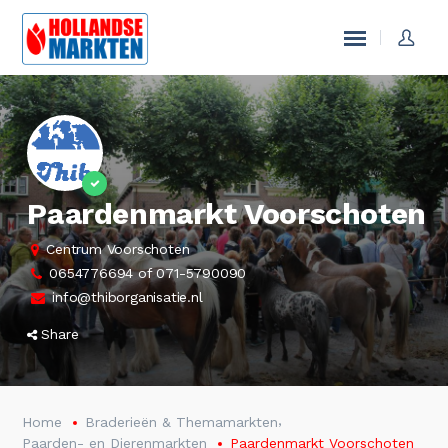
Paardenmarkt Voorschoten
Centrum Voorschoten
0654776694 of 071-5790090
info@thiborganisatie.nl
Share
,
Home
Braderieën & Themamarkten
Paarden- en Dierenmarkten
Paardenmarkt Voorschoten