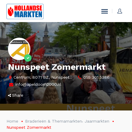
Nunspeet Zomermarkt
Centrum, 8071 BZ, Nunspeet
055 301 5386
info@apeldoorn2000.nl
Share
,
Home
Braderieën & Themamarkten
Jaarmarkten
Nunspeet Zomermarkt