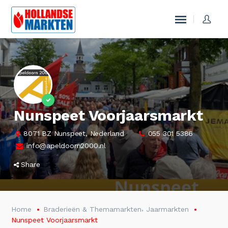
Nunspeet Voorjaarsmarkt
8071 BZ Nunspeet, Nederland
055 301 5386
info@apeldoorn2000.nl
Share
,
Home
Braderieën & Themamarkten
Jaarmarkten
Nunspeet Voorjaarsmarkt