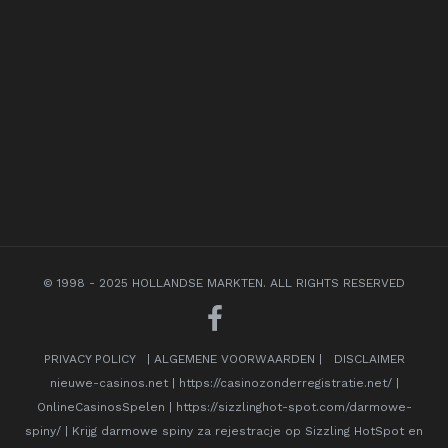
© 1998 - 2025 HOLLANDSE MARKTEN. ALL RIGHTS RESERVED
PRIVACY POLICY
|
ALGEMENE VOORWAARDEN
|
DISCLAIMER
nieuwe-casinos.net
|
https://casinozonderregistratie.net/
|
OnlineCasinosSpelen
|
https://sizzlinghot-spot.com/darmowe-
spiny/
|
Krijg darmowe spiny za rejestracje op Sizzling HotSpot en