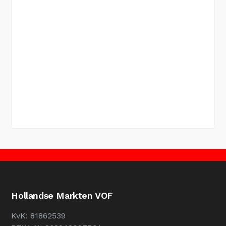
Hollandse Markten VOF
KvK: 81862539