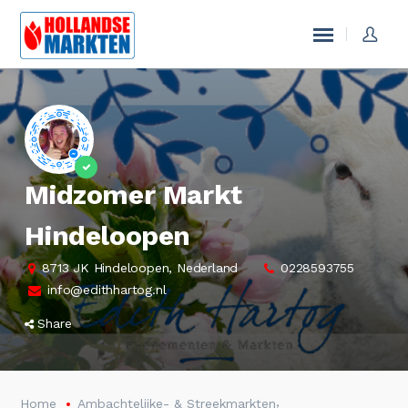
Midzomer Markt
Hindeloopen
8713 JK Hindeloopen, Nederland
0228593755
info@edithhartog.nl
Share
,
Home
Ambachtelijke- & Streekmarkten