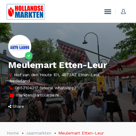
Meulemart Etten-Leur
Hof van den Houte 101, 4873AZ Etten-Leur,
Nederland
0657104217 (vooral whatsapp)
markten@artolaros.nl
Share
Home
Jaarmarkten
Meulemart Etten-Leur