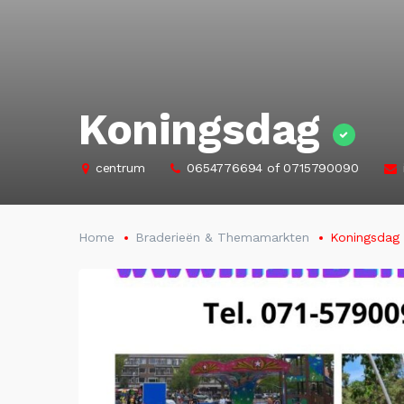
Koningsdag
centrum
0654776694 of 0715790090
Home
Braderieën & Themamarkten
Koningsdag