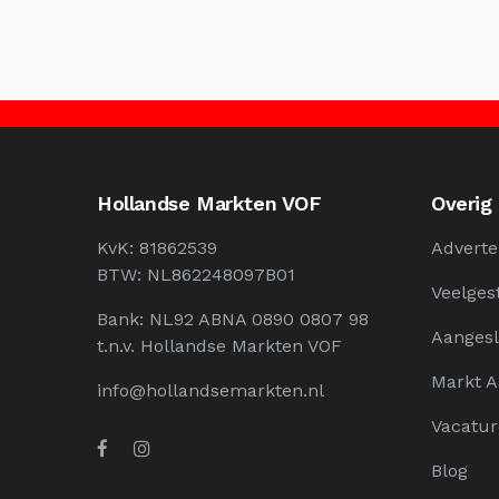
Hollandse Markten VOF
Overig
KvK: 81862539
Adverte
BTW: NL862248097B01
Veelges
Bank: NL92 ABNA 0890 0807 98
Aangesl
t.n.v. Hollandse Markten VOF
Markt 
info@hollandsemarkten.nl
Vacatur
Blog