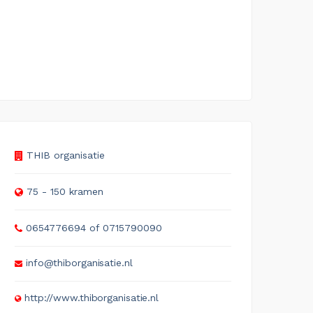
THIB organisatie
75 - 150 kramen
0654776694 of 0715790090
info@thiborganisatie.nl
http://www.thiborganisatie.nl