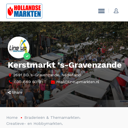
Kerstmarkt ‘s-Gravenzande
2691 BD 's-Gravenzande, Nederland
030-669 60 91
mail@lineupmarkten.nl
Share
,
Home
Braderieën & Themamarkten
,
Creatieve- en Hobbymarkten