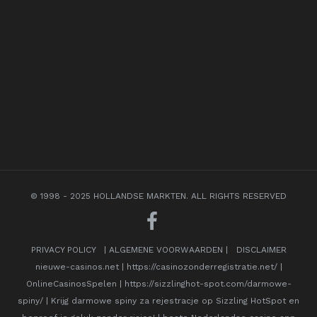
© 1998 - 2025 HOLLANDSE MARKTEN. ALL RIGHTS RESERVED
PRIVACY POLICY
|
ALGEMENE VOORWAARDEN
|
DISCLAIMER
nieuwe-casinos.net
|
https://casinozonderregistratie.net/
|
OnlineCasinosSpelen
|
https://sizzlinghot-spot.com/darmowe-
spiny/
|
Krijg darmowe spiny za rejestracje op Sizzling HotSpot en