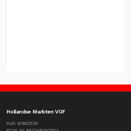
Hollandse Markten VOF
KvK: 81862539
BTW: NL862248097B01