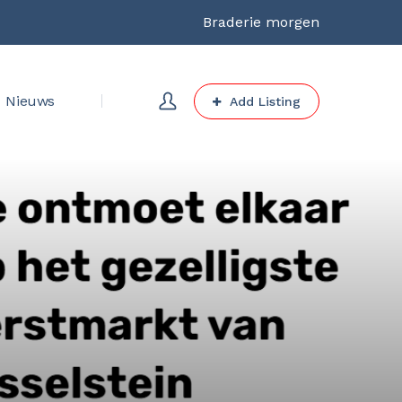
Braderie morgen
Nieuws
Add Listing