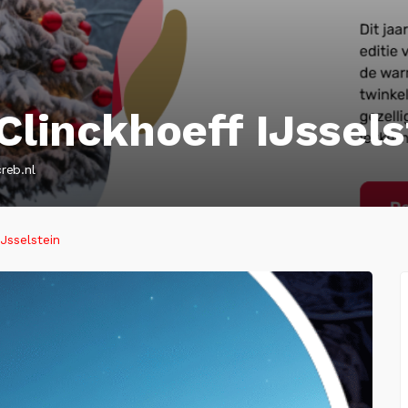
Clinckhoeff IJssels
reb.nl
Jsselstein