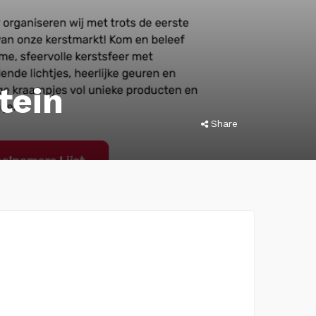
tein
Share