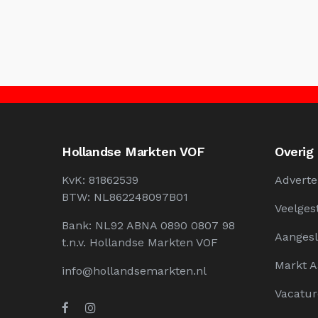
Hollandse Markten VOF
Overig
KvK: 81862539
Adverte
BTW: NL862248097B01
Veelges
Bank: NL92 ABNA 0890 0807 98
Aangesl
t.n.v. Hollandse Markten VOF
Markt 
info@hollandsemarkten.nl
Vacatur