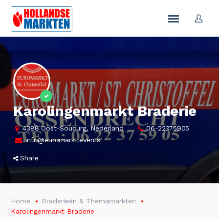
Karolingenmarkt Braderie
4388 Oost-Souburg, Nederland
06-22375905
info@euromarkt.events
Share
Home
Braderieën & Themamarkten
Karolingenmarkt Braderie