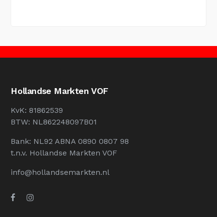
Hollandse Markten VOF
KvK: 81862539
BTW: NL862248097B01
Bank: NL92 ABNA 0890 0807 98
t.n.v. Hollandse Markten VOF
info@hollandsemarkten.nl