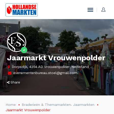
Jaarmarkt Vrouwenpolder
Dorpsdijk, 4354 AD Vrouwenpolder, Nederland
evenementenbureau.stoel@gmail.com
Share
,
Home
Braderieën & Themamarkten
Jaarmarkten
Jaarmarkt Vrouwenpolder