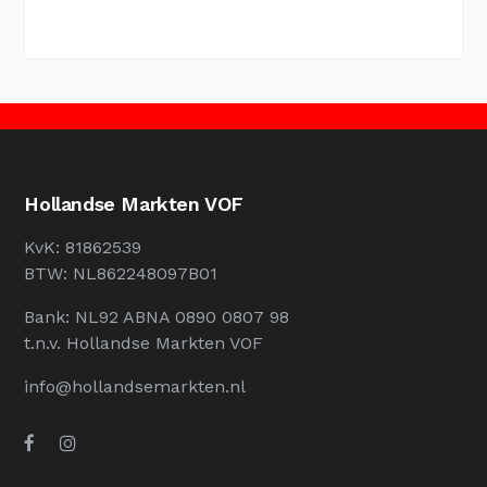
Hollandse Markten VOF
KvK: 81862539
BTW: NL862248097B01
Bank: NL92 ABNA 0890 0807 98
t.n.v. Hollandse Markten VOF
info@hollandsemarkten.nl