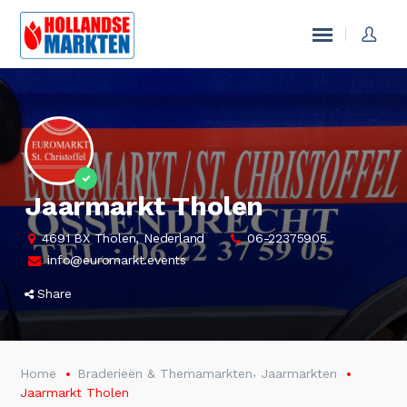
Jaarmarkt Tholen
4691 BX Tholen, Nederland
06-22375905
info@euromarkt.events
Share
,
Home
Braderieën & Themamarkten
Jaarmarkten
Jaarmarkt Tholen