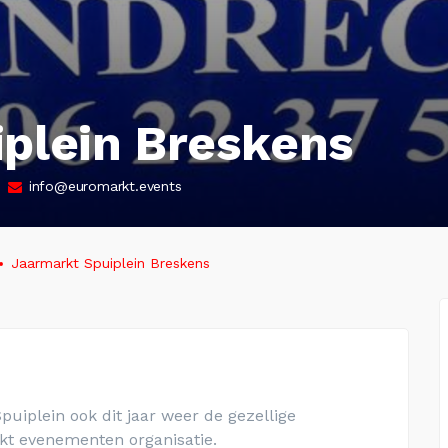
plein Breskens
info@euromarkt.events
Jaarmarkt Spuiplein Breskens
puiplein ook dit jaar weer de gezellige
t evenementen organisatie.