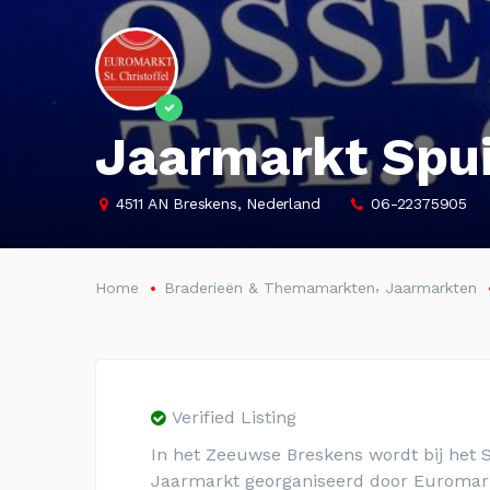
Jaarmarkt Spui
4511 AN Breskens, Nederland
06-22375905
,
Home
Braderieën & Themamarkten
Jaarmarkten
Verified Listing
In het Zeeuwse Breskens wordt bij het S
Jaarmarkt georganiseerd door Euromark