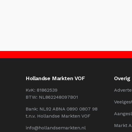
Hollandse Markten VOF
Overig
KvK: 81862539
Adverte
BTW: NL862248097B01
Veelges
Bank: NL92 ABNA 0890 0807 98
Aangesl
t.n.v. Hollandse Markten VOF
Markt 
info@hollandsemarkten.nl