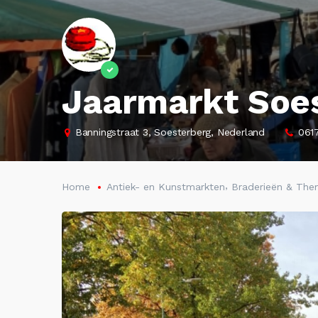
Jaarmarkt Soe
Banningstraat 3, Soesterberg, Nederland
061
,
Home
Antiek- en Kunstmarkten
Braderieën & Th