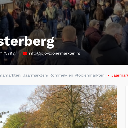
sterberg
7475797
info@jojovlooienmarkten.nl
,
,
emamarkten
Jaarmarkten
Rommel- en Vlooienmarkten
Jaarmar