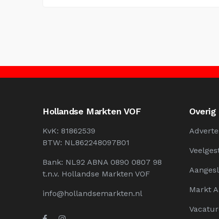
Hollandse Markten VOF
Overig
KvK: 81862539
Adverte
BTW: NL862248097B01
Veelges
Bank: NL92 ABNA 0890 0807 98
Aangesl
t.n.v. Hollandse Markten VOF
Markt 
info@hollandsemarkten.nl
Vacatur