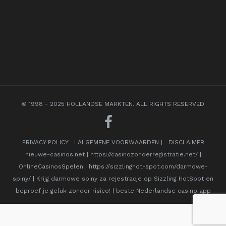
© 1998 - 2025 HOLLANDSE MARKTEN. ALL RIGHTS RESERVED
PRIVACY POLICY
|
ALGEMENE VOORWAARDEN
|
DISCLAIMER
nieuwe-casinos.net
|
https://casinozonderregistratie.net/
|
OnlineCasinosSpelen
|
https://sizzlinghot-spot.com/darmowe-
spiny/
|
Krijg darmowe spiny za rejestracje op Sizzling HotSpot en
beproef je geluk zonder risico!
|
beste Nederlandse casino app