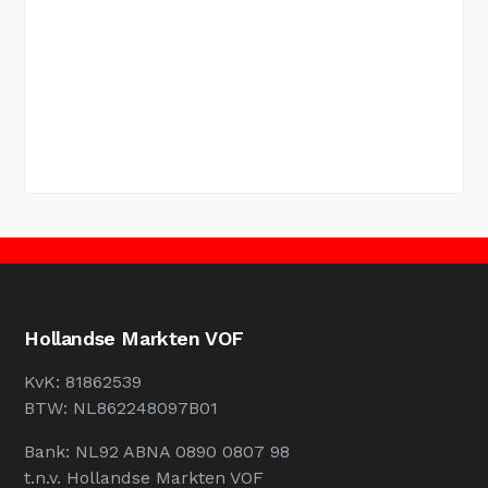
Hollandse Markten VOF
KvK: 81862539
BTW: NL862248097B01
Bank: NL92 ABNA 0890 0807 98
t.n.v. Hollandse Markten VOF