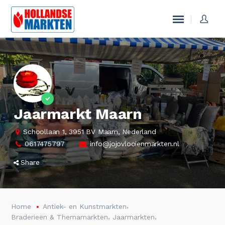
Jaarmarkt Maarn
Schoollaan 1, 3951 BV Maarn, Nederland
0617475797
info@jojovlooienmarkten.nl
Share
,
Home
Antiek- en Kunstmarkten
,
,
Braderieën & Themamarkten
Jaarmarkten