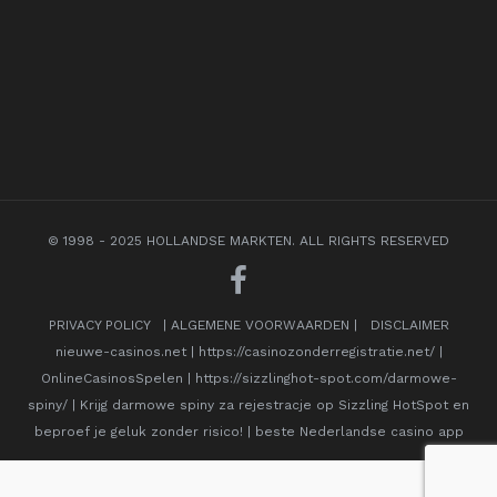
© 1998 - 2025 HOLLANDSE MARKTEN. ALL RIGHTS RESERVED
PRIVACY POLICY
|
ALGEMENE VOORWAARDEN
|
DISCLAIMER
nieuwe-casinos.net
|
https://casinozonderregistratie.net/
|
OnlineCasinosSpelen
|
https://sizzlinghot-spot.com/darmowe-
spiny/
|
Krijg darmowe spiny za rejestracje op Sizzling HotSpot en
beproef je geluk zonder risico!
|
beste Nederlandse casino app