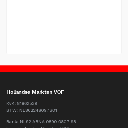
Hollandse Markten VOF
KvK: 81862539
BTW: NL862248097B01
Bank: NL92 ABNA 0890 0807 98