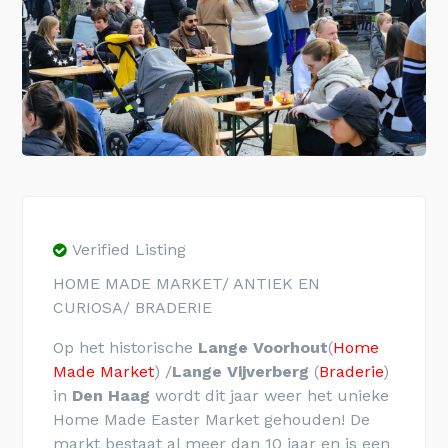
Verified Listing
HOME MADE MARKET/ ANTIEK EN
CURIOSA/ BRADERIE
Op het historische
Lange Voorhout
(
Home
Made Market
) /
Lange Vijverberg
(
Braderie
)
in
Den Haag
wordt dit jaar weer het unieke
Home Made Easter Market gehouden! De
markt bestaat al meer dan 10 jaar en is een