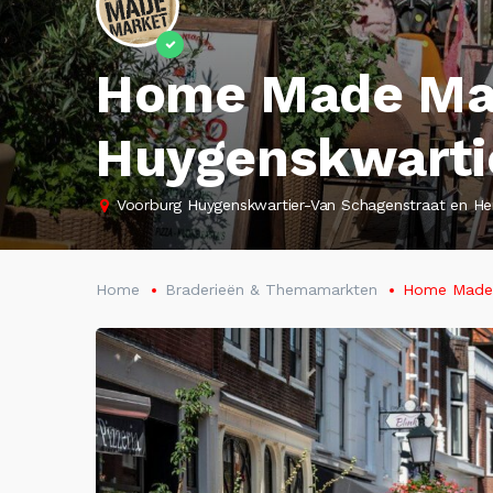
Home Made Mar
Huygenskwarti
Voorburg Huygenskwartier-Van Schagenstraat en He
Home
Braderieën & Themamarkten
Home Made 