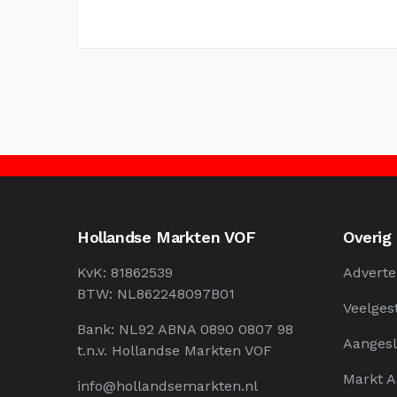
Hollandse Markten VOF
Overig
KvK: 81862539
Adverte
BTW: NL862248097B01
Veelges
Bank: NL92 ABNA 0890 0807 98
Aangesl
t.n.v. Hollandse Markten VOF
Markt 
info@hollandsemarkten.nl