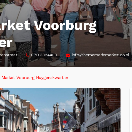
ket Voorburg
er
renstraat
070 3384400
info@homemademarket.co.nl
Market Voorburg Huygenskwartier