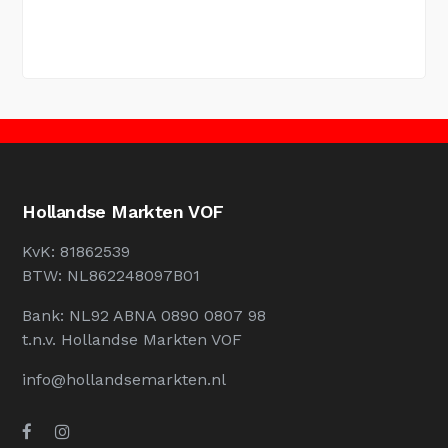
Hollandse Markten VOF
KvK: 81862539
BTW: NL862248097B01
Bank: NL92 ABNA 0890 0807 98
t.n.v. Hollandse Markten VOF
info@hollandsemarkten.nl