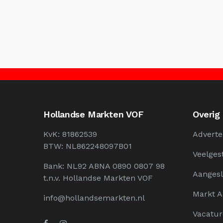
Hollandse Markten VOF
Overig
KvK: 81862539
Adverte
BTW: NL862248097B01
Veelges
Bank: NL92 ABNA 0890 0807 98
Aangesl
t.n.v. Hollandse Markten VOF
Markt 
info@hollandsemarkten.nl
Vacatur