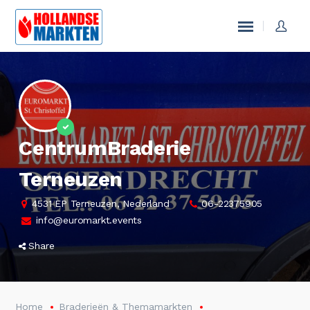
CentrumBraderie
Terneuzen
4531 EP Terneuzen, Nederland
06-22375905
info@euromarkt.events
Share
Home
Braderieën & Themamarkten