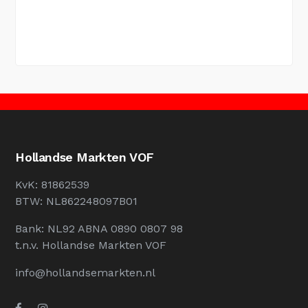
Hollandse Markten VOF
KvK: 81862539
BTW: NL862248097B01
Bank: NL92 ABNA 0890 0807 98
t.n.v. Hollandse Markten VOF
info@hollandsemarkten.nl