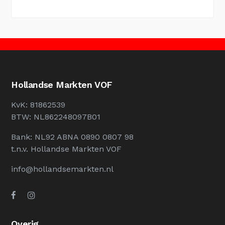
Hollandse Markten VOF
KvK: 81862539
BTW: NL862248097B01
Bank: NL92 ABNA 0890 0807 98
t.n.v. Hollandse Markten VOF
info@hollandsemarkten.nl
Overig