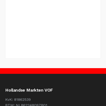
Hollandse Markten VOF
KvK: 81862539
BTW: NL862248097B01