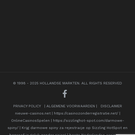
© 1998 - 2025 HOLLANDSE MARKTEN. ALL RIGHTS RESERVED
PRIVACY POLICY
|
ALGEMENE VOORWAARDEN
|
DISCLAIMER
nieuwe-casinos.net
|
https://casinozonderregistratie.net/
|
OnlineCasinosSpelen
|
https://sizzlinghot-spot.com/darmowe-
spiny/
|
Krijg darmowe spiny za rejestracje op Sizzling HotSpot en