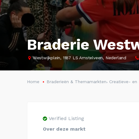
Braderie West
Westwijkplein, 1187 LS Amstelveen, Nederland
,
Home
Braderieën & Themamarkten
Creatieve- e
Verified Listing
Over deze markt