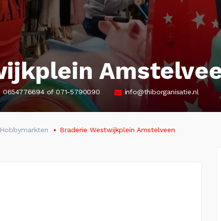
wijkplein Amstelve
0654776694 of 071-5790090
info@thiborganisatie.nl
n Hobbymarkten
Braderie Westwijkplein Amstelveen