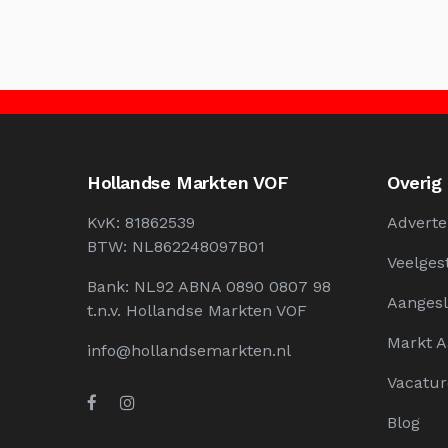
Hollandse Markten VOF
Overig
KvK: 81862539
Adverte
BTW: NL862248097B01
Veelges
Bank: NL92 ABNA 0890 0807 98
Aangesl
t.n.v. Hollandse Markten VOF
Markt 
info@hollandsemarkten.nl
Vacatur
Blog