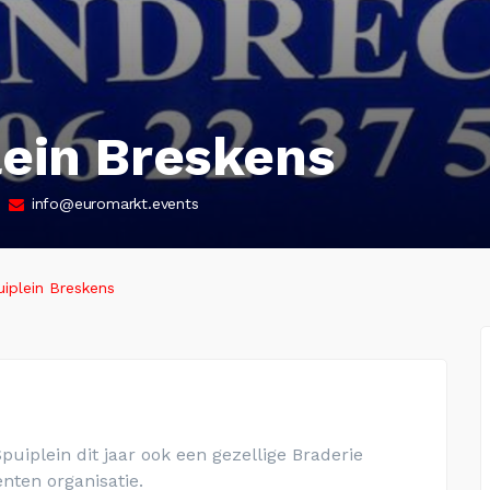
lein Breskens
info@euromarkt.events
uiplein Breskens
uiplein dit jaar ook een gezellige Braderie
ten organisatie.