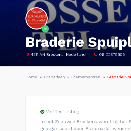
Braderie Spuip
4511 AN Breskens, Nederland
06-22375905
Home
Braderieën & Themamarkten
Braderie Sp
Verified Listing
In het Zeeuwse Breskens wordt bij het Sp
georganiseerd door Euromarkt evenemen