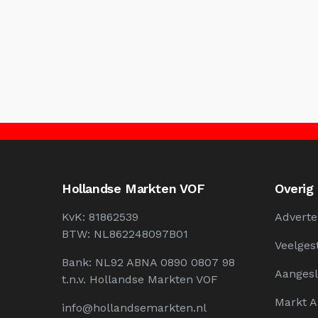
Hollandse Markten VOF
Overig
KvK: 81862539
Adverte
BTW: NL862248097B01
Veelges
Bank: NL92 ABNA 0890 0807 98
Aangesl
t.n.v. Hollandse Markten VOF
Markt 
info@hollandsemarkten.nl