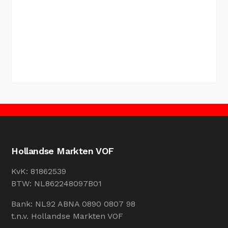
Hollandse Markten VOF
KvK: 81862539
BTW: NL862248097B01
Bank: NL92 ABNA 0890 0807 98
t.n.v. Hollandse Markten VOF