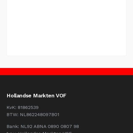
Hollandse Markten VOF
KvK: 81862539
BTW: NL862248097B01
Bank: NL92 ABNA 0890 0807 98