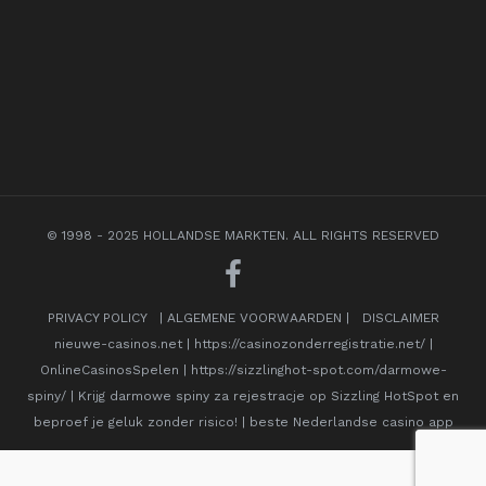
© 1998 - 2025 HOLLANDSE MARKTEN. ALL RIGHTS RESERVED
PRIVACY POLICY
|
ALGEMENE VOORWAARDEN
|
DISCLAIMER
nieuwe-casinos.net
|
https://casinozonderregistratie.net/
|
OnlineCasinosSpelen
|
https://sizzlinghot-spot.com/darmowe-
spiny/
|
Krijg darmowe spiny za rejestracje op Sizzling HotSpot en
beproef je geluk zonder risico!
|
beste Nederlandse casino app