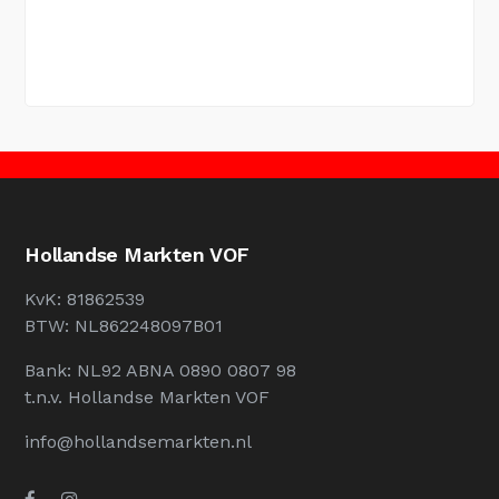
Hollandse Markten VOF
KvK: 81862539
BTW: NL862248097B01
Bank: NL92 ABNA 0890 0807 98
t.n.v. Hollandse Markten VOF
info@hollandsemarkten.nl