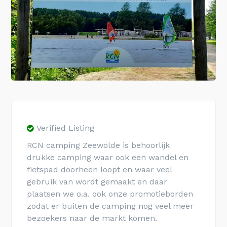
Verified Listing
RCN camping Zeewolde is behoorlijk
drukke camping waar ook een wandel en
fietspad doorheen loopt en waar veel
gebruik van wordt gemaakt en daar
plaatsen we o.a. ook onze promotieborden
zodat er buiten de camping nog veel meer
bezoekers naar de markt komen.