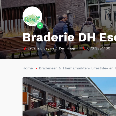
Braderie DH E
Escamp, Leyweg, Den Haag
070 3384400
,
Home
Braderieën & Themamarkten
Lifestyle- en 