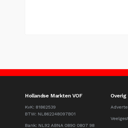
Hollandse Markten VOF
Overig
KvK: 81862539
Adverte
BTW: NL862248097B01
Veelges
Bank: NL92 ABNA 0890 0807 98