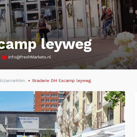
scamp leyweg
info@freshMarkets.nl
Ibizamarkten
Braderie DH Escamp leyweg